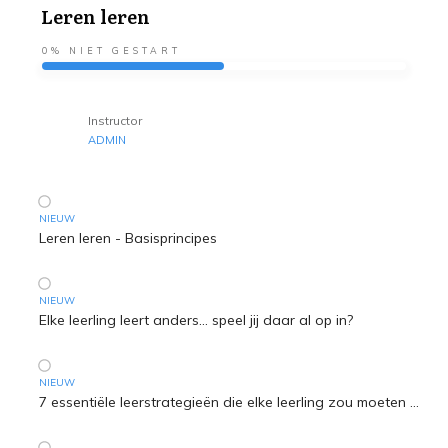
Leren leren
0%
NIET GESTART
Instructor
ADMIN
NIEUW
Leren leren - Basisprincipes
NIEUW
Elke leerling leert anders... speel jij daar al op in?
NIEUW
7 essentiële leerstrategieën die elke leerling zou moeten kennen