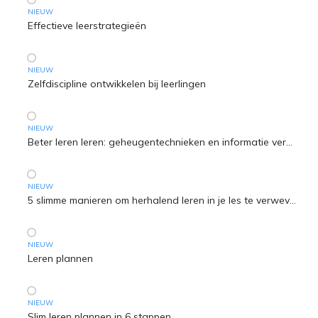
NIEUW
Effectieve leerstrategieën
NIEUW
Zelfdiscipline ontwikkelen bij leerlingen
NIEUW
Beter leren leren: geheugentechnieken en informatie verwerken
NIEUW
5 slimme manieren om herhalend leren in je les te verweven
NIEUW
Leren plannen
NIEUW
Slim leren plannen in 6 stappen