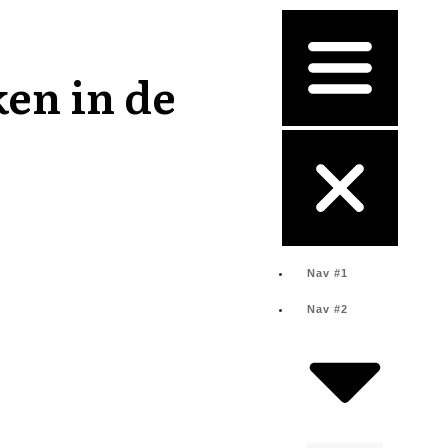
en in de
Nav #1
Nav #2