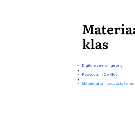
Materia
klas
Digitale Leeromgeving
Podcasts In De Klas
Materiaal om podcasts te mak