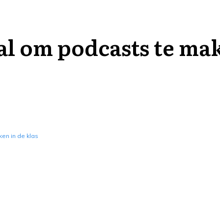
al om podcasts te mak
en in de klas