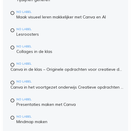
NO LABEL
Maak visueel leren makkelijker met Canva en AI
NO LABEL
Lesroosters
NO LABEL
Collages in de klas
NO LABEL
Canva in de klas – Originele opdrachten voor creatieve denkers in het primair onderwijs
NO LABEL
Canva in het voortgezet onderwijs Creatieve opdrachten voor visueel leren & 21e-eeuwse vaardigheden
NO LABEL
Presentaties maken met Canva
NO LABEL
Mindmap maken