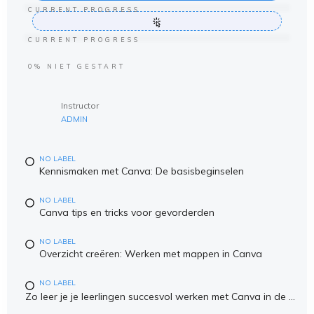
CURRENT PROGRESS
CURRENT PROGRESS
0%
NIET GESTART
Instructor
ADMIN
NO LABEL
Kennismaken met Canva: De basisbeginselen
NO LABEL
Canva tips en tricks voor gevorderden
NO LABEL
Overzicht creëren: Werken met mappen in Canva
NO LABEL
Zo leer je je leerlingen succesvol werken met Canva in de klas