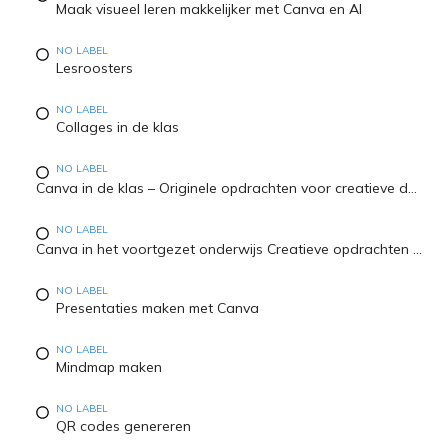
Maak visueel leren makkelijker met Canva en AI
NO LABEL
Lesroosters
NO LABEL
Collages in de klas
NO LABEL
Canva in de klas – Originele opdrachten voor creatieve denkers in het primair onderwijs
NO LABEL
Canva in het voortgezet onderwijs Creatieve opdrachten voor visueel leren & 21e-eeuwse vaardigheden
NO LABEL
Presentaties maken met Canva
NO LABEL
Mindmap maken
NO LABEL
QR codes genereren