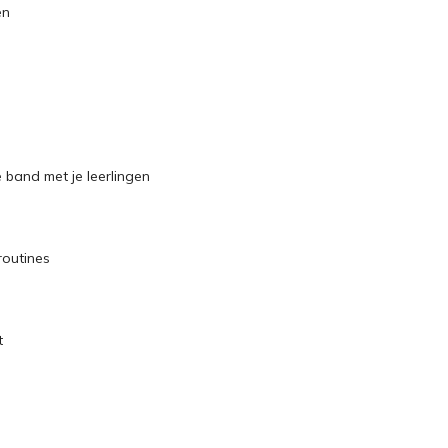
en
 band met je leerlingen
routines
t