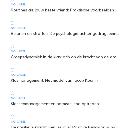
NO LABEL
Routines als jouw beste vriend: Praktische voorbeelden
NO LABEL
Belonen en straffen: De psychologie achter gedragsbeïnvloeding
NO LABEL
Groepsdynamiek in de klas: grip op de kracht van de groep
NO LABEL
Klasmanagement: Het model van Jacob Kounin
NO LABEL
Klassenmanagement en normstellend optreden
NO LABEL
De positieve kracht: Een les over Positive Behavior Support