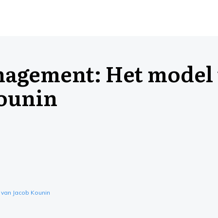
agement: Het model
ounin
van Jacob Kounin