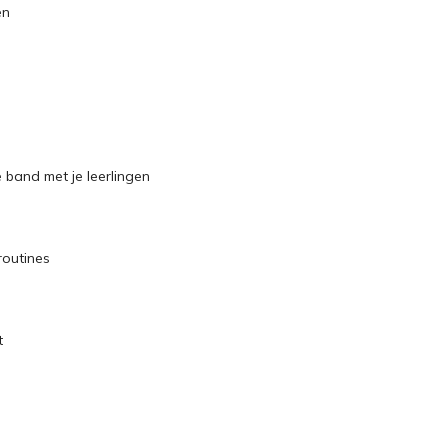
en
 band met je leerlingen
routines
t