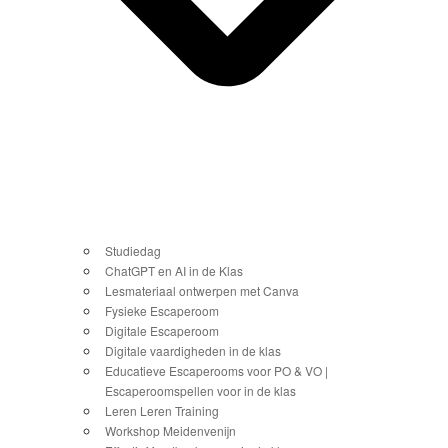
Studiedag
ChatGPT en AI in de Klas
Lesmateriaal ontwerpen met Canva
Fysieke Escaperoom
Digitale Escaperoom
Digitale vaardigheden in de klas
Educatieve Escaperooms voor PO & VO |
Escaperoomspellen voor in de klas
Leren Leren Training
Workshop Meidenvenijn