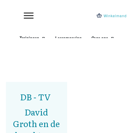
Winkelmand
Trainingen
Leeromgeving
Over ons
Blog
DB - TV
David
Groth en de