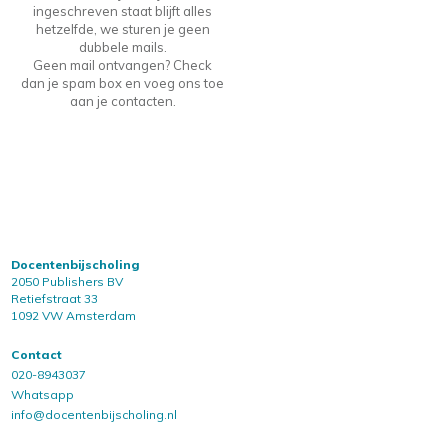
ingeschreven staat blijft alles
hetzelfde, we sturen je geen
dubbele mails.
Geen mail ontvangen? Check
dan je spam box en voeg ons toe
aan je contacten.
Docentenbijscholing
2050 Publishers BV
Retiefstraat 33
1092 VW Amsterdam
Contact
020-8943037
Whatsapp
info@docentenbijscholing.nl