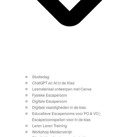
Studiedag
ChatGPT en AI in de Klas
Lesmateriaal ontwerpen met Canva
Fysieke Escaperoom
Digitale Escaperoom
Digitale vaardigheden in de klas
Educatieve Escaperooms voor PO & VO |
Escaperoomspellen voor in de klas
Leren Leren Training
Workshop Meidenvenijn