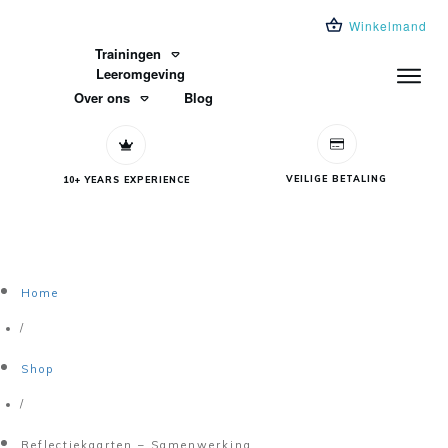
Winkelmand
Trainingen
Leeromgeving
Over ons
Blog
VEILIGE BETALING
10+ YEARS EXPERIENCE
Home
/
Shop
/
Reflectiekaarten – Samenwerking