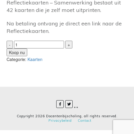
Reflectiekaarten – Samenwerking bestaat uit
42 kaarten die je zelf moet uitprinten.
Na betaling ontvang je direct een link naar de
Reflectiekaarten.
Reflectiekaarten
-
+
-
Koop nu
Samenwerking
Categorie:
Kaarten
aantal
Copyright
2026
Docentenbijscholing
, all rights reserved.
Privacybeleid
Contact