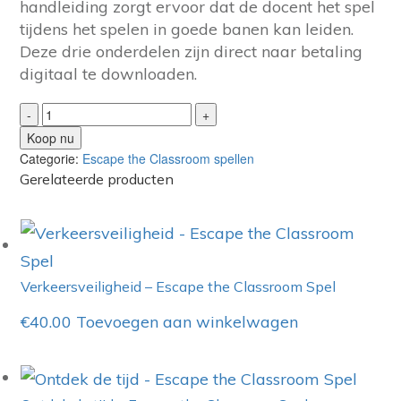
handleiding zorgt ervoor dat de docent het spel
tijdens het spelen in goede banen kan leiden.
Deze drie onderdelen zijn direct naar betaling
digitaal te downloaden.
Verover
-
+
je
Koop nu
vrijheid
Categorie:
Escape the Classroom spellen
-
Gerelateerde producten
Escape
the
Classroom
Spel
aantal
Verkeersveiligheid – Escape the Classroom Spel
€
40.00
Toevoegen aan winkelwagen