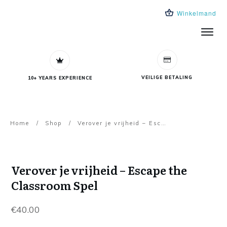
Winkelmand
Trainingen
Leeromgeving
Over ons
Blog
VEILIGE BETALING
10+ YEARS EXPERIENCE
Home
/
Shop
/
Verover je vrijheid – Escape the Classroom Spel
Verover je vrijheid – Escape the
Classroom Spel
€
40.00