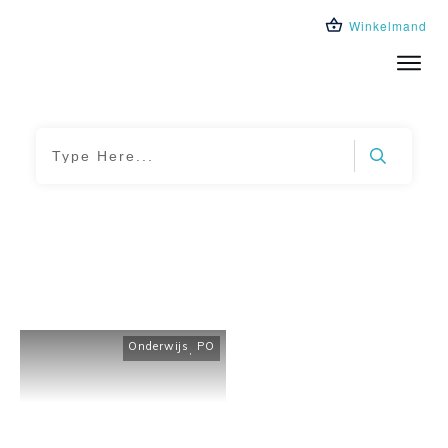
Winkelmand
Trainingen
Leeromgeving
Over ons
Blog
Home
|
Tag: ai leerkrachten
Onderwijs
PO
,