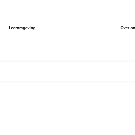
Leeromgeving
Over o
|
Home
Tag: AI-tutoren in het onderwijs