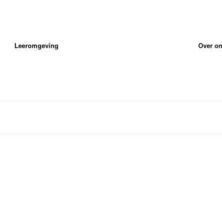
Leeromgeving
Over o
|
Home
Tag: grappen in de klas