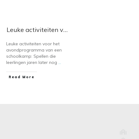
Leuke activiteiten voor het avondprogramma van een schoolkamp: ideeën die leerlingen echt leuk vinden
Leuke activiteiten voor het
avondprogramma van een
schoolkamp: Spellen die
leerlingen jaren later nog
...
​Read More