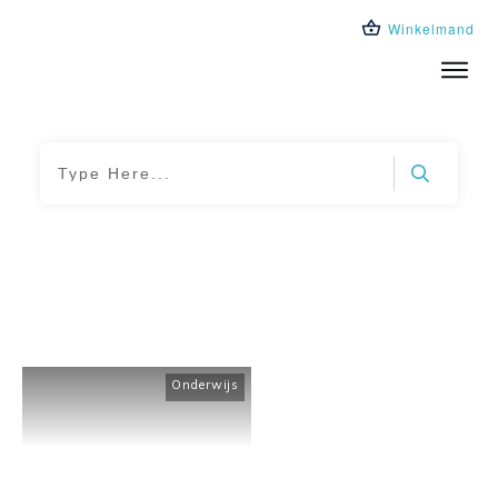
Winkelmand
Trainingen
Leeromgeving
Over ons
Blog
Home
|
Tag: leerkrachten
Onderwijs