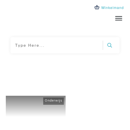
Winkelmand
Trainingen
Leeromgeving
Over ons
Blog
Home
|
Tag: polarisatie in de klas
Onderwijs