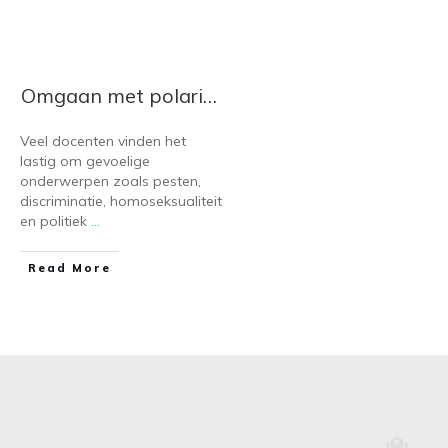
Omgaan met polarisatie in de klas: zo voer je goede gesprekken bij botsende meningen
Veel docenten vinden het
lastig om gevoelige
onderwerpen zoals pesten,
discriminatie, homoseksualiteit
en politiek
...
​Read More