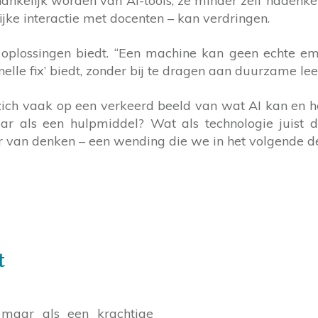
afhankelijk worden van AI-tools, ze minder zelf nadenk
ijke interactie met docenten – kan verdringen.
plossingen biedt. “Een machine kan geen echte emot
snelle fix’ biedt, zonder bij te dragen aan duurzame le
n zich vaak op een verkeerd beeld van wat AI kan en 
ar als een hulpmiddel? Wat als technologie juist 
 van denken – een wending die we in het volgende de
t
 maar als een krachtige