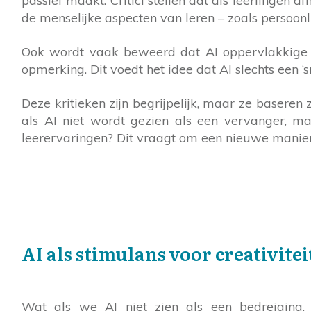
passief maakt. Critici stellen dat als leerlingen 
de menselijke aspecten van leren – zoals persoonl
Ook wordt vaak beweerd dat AI oppervlakkige o
opmerking. Dit voedt het idee dat AI slechts een ‘
Deze kritieken zijn begrijpelijk, maar ze basere
als AI niet wordt gezien als een vervanger, ma
leerervaringen? Dit vraagt om een nieuwe manier
AI als stimulans voor creativitei
Wat als we AI niet zien als een bedreiging,