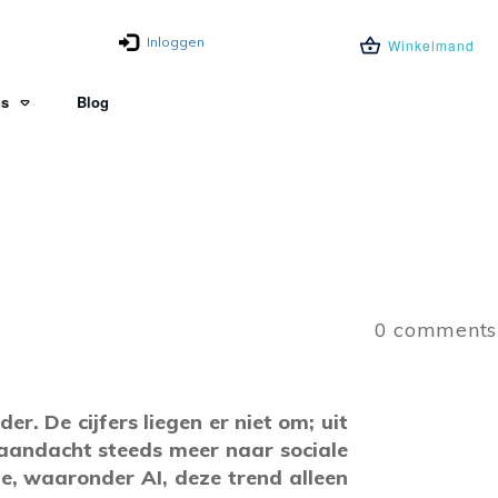
Inloggen
Winkelmand
ns
Blog
0
comments
r. De cijfers liegen er niet om; uit
un aandacht steeds meer naar sociale
ie, waaronder AI, deze trend alleen