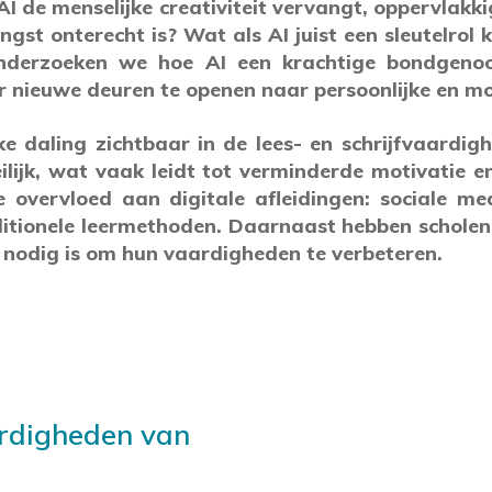
 AI de menselijke creativiteit vervangt, oppervlakk
gst onterecht is? Wat als AI juist een sleutelrol
onderzoeken we hoe AI een krachtige bondgenoot
nieuwe deuren te openen naar persoonlijke en mo
ke daling zichtbaar in de lees- en schrijfvaardig
ilijk, wat vaak leidt tot verminderde motivatie en 
 overvloed aan digitale afleidingen: sociale m
tionele leermethoden. Daarnaast hebben scholen 
 nodig is om hun vaardigheden te verbeteren.
ardigheden van