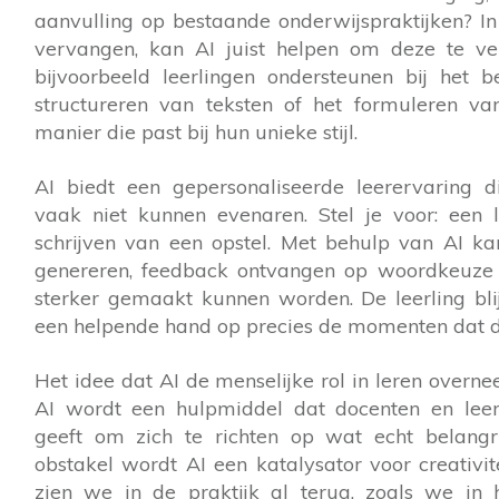
aanvulling op bestaande onderwijspraktijken? In 
vervangen, kan AI juist helpen om deze te ver
bijvoorbeeld leerlingen ondersteunen bij het 
structureren van teksten of het formuleren v
manier die past bij hun unieke stijl.
AI biedt een gepersonaliseerde leerervaring d
vaak niet kunnen evenaren. Stel je voor: een l
schrijven van een opstel. Met behulp van AI kan 
genereren, feedback ontvangen op woordkeuze o
sterker gemaakt kunnen worden. De leerling blij
een helpende hand op precies de momenten dat da
Het idee dat AI de menselijke rol in leren overn
AI wordt een hulpmiddel dat docenten en leer
geeft om zich te richten op wat echt belangri
obstakel wordt AI een katalysator voor creativit
zien we in de praktijk al terug, zoals we in 