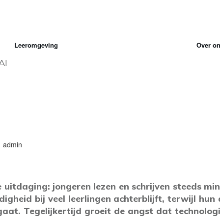
Leeromgeving
Over o
AI
admin
uitdaging: jongeren lezen en schrijven steeds minde
igheid bij veel leerlingen achterblijft, terwijl h
gaat. Tegelijkertijd groeit de angst dat technolog