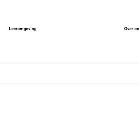
Leeromgeving
Over o
|
Home
Tag: AI Act onderwijs