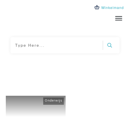
Winkelmand
Trainingen
Leeromgeving
Over ons
Blog
Home
|
Tag: creatieve lesactiviteiten
Onderwijs