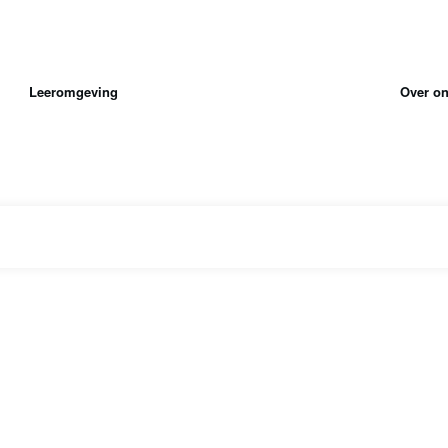
Leeromgeving
Over o
|
Home
Tag: gepersonaliseerd leren