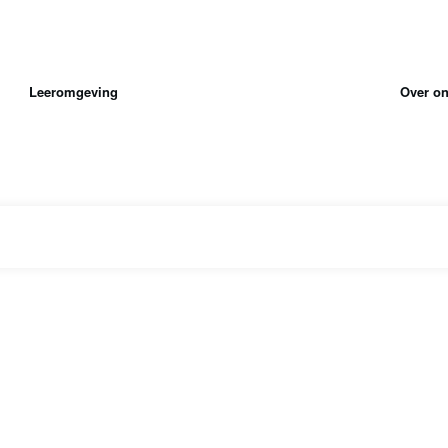
Leeromgeving
Over o
|
Home
Tag: kennismakingsactiviteiten