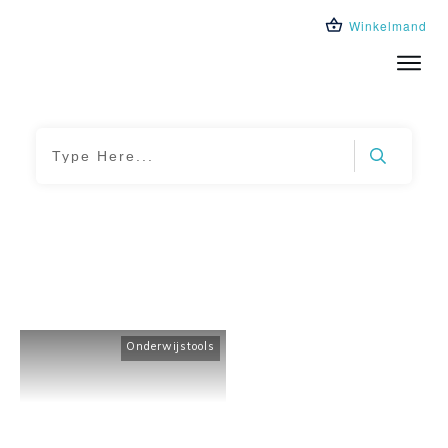
Winkelmand
Trainingen
Leeromgeving
Over ons
Blog
Home
|
Tag: presentaties maken
Onderwijstools