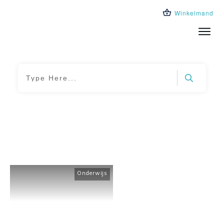
Winkelmand
Trainingen
Leeromgeving
Over ons
Blog
Home
|
Tag: samenwerkingsopdrachten
Onderwijs