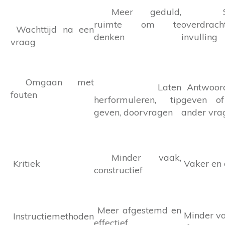
Meer geduld,
Sne
ruimte om te
overdrac
Wachttijd na een
denken
invulling
vraag
Omgaan met
Laten
Antwoord
fouten
herformuleren, tip
geven o
geven, doorvragen
ander vra
Minder vaak,
Kritiek
Vaker en 
constructief
Meer afgestemd en
Minder va
Instructiemethoden
effectief