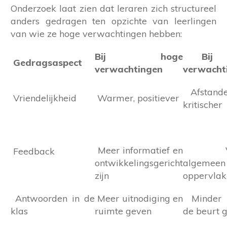
Onderzoek laat zien dat leraren zich structureel
anders gedragen ten opzichte van leerlingen
van wie ze hoge verwachtingen hebben:
Bij hoge
Bij l
Gedragsaspect
verwachtingen
verwacht
Afstandel
Vriendelijkheid
Warmer, positiever
kritischer
Meer informatief en
Vak
Feedback
ontwikkelingsgericht
algemee
zijn
oppervlak
Antwoorden in de
Meer uitnodiging en
Minder 
klas
ruimte geven
de beurt 