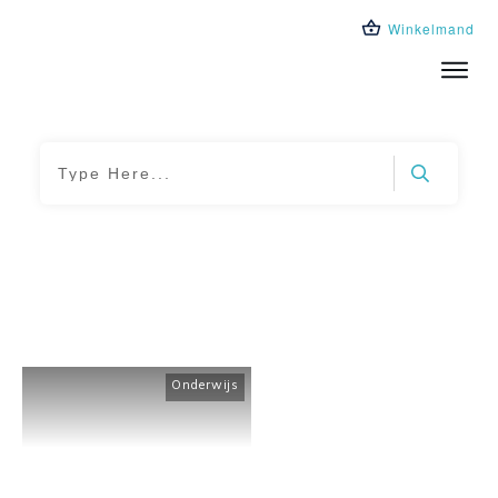
Winkelmand
Trainingen
Leeromgeving
Over ons
Blog
Home
|
Tag: laatste schooldag
Onderwijs