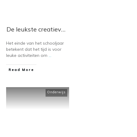
De leukste creatieve activiteiten om het schooljaar mee af te sluiten.
Het einde van het schooljaar
betekent dat het tijd is voor
leuke activiteiten om
...
​Read More
Onderwijs