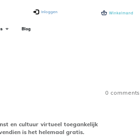
Inloggen
Winkelmand
ns
Blog
0
comments
st en cultuur virtueel toegankelijk
vendien is het helemaal gratis.