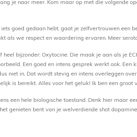
erlang je naar meer. Kom maar op met die volgende opd
 je iets goed gedaan hebt, gaat je zelfvertrouwen een
kt als we respect en waardering ervaren. Meer serot
lf heel bijzonder: Oxytocine. Die maak je aan als je 
oorbeeld. Een goed en intens gesprek werkt ook. Een 
dus niet in. Dat wordt stevig en intens overleggen o
lijk is bereikt. Alles voor het geluk! Ik ben een groot
s een hele biologische toestand. Denk hier maar eens
n het genieten bent van je welverdiende shot dopamin