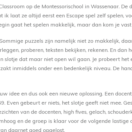
e Classroom op de Montessorischool in Wassenaar. De
ik laat ze altijd eerst een Escape spel zelf spelen, v
gin gaat het spelen makkelijk, maar dan kom je vast 
n. Sommige puzzels zijn namelijk niet zo makkelijk, da
leggen, proberen, teksten bekijken, rekenen. En dan h
en slotje dat maar niet open wil gaan. Je probeert he
 zakt inmiddels onder een bedenkelijk niveau. De han
ieuw idee en dus ook een nieuwe oplossing. Een docent 
 Even gebeurt er niets, het slotje geeft niet mee. G
gezichten van de docenten, high fives, gelach, schoude
hoog en de groep is klaar voor de volgende lastige o
an daarnet goed opgelost.