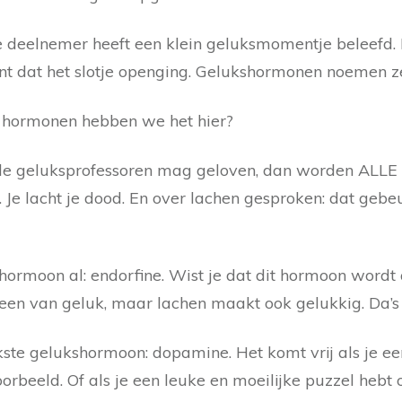
ke deelnemer heeft een klein geluksmomentje beleefd. 
dat het slotje openging. Gelukshormonen noemen z
e hormonen hebben we het hier?
je de geluksprofessoren mag geloven, dan worden ALL
 Je lacht je dood. En over lachen gesproken: dat gebe
ormoon al: endorfine. Wist je dat dit hormoon wordt 
lleen van geluk, maar lachen maakt ook gelukkig. Da’
jkste gelukshormoon: dopamine. Het komt vrij als je ee
voorbeeld. Of als je een leuke en moeilijke puzzel heb